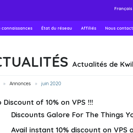
Françai
e connaissances
État du réseau
Affiliés
Nous contact
CTUALITÉS
Actualités de Kwi
Annonces
juin 2020
 Discount of 10% on VPS !!!
Discounts Galore For The Things Yo
Avail instant 10% discount on VPS 