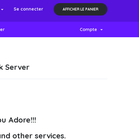
s
Se connecter
AFFICHER LE PANIER
er
Compte
k Server
u Adore!!!
and other services.