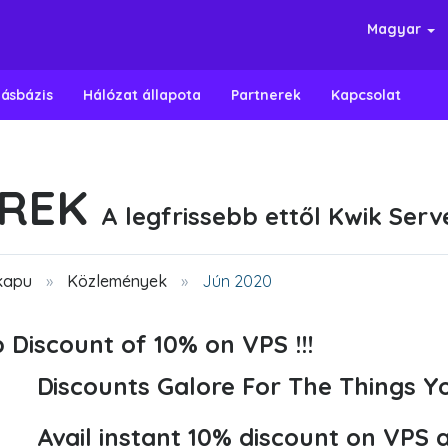
Magyar
ásbázis
Hálózat állapota
Partnerek
Kapcsolat
ÍREK
A legfrissebb ettől Kwik Serv
kapu
Közlemények
Jún 2020
 Discount of 10% on VPS !!!
Discounts Galore For The Things Yo
Avail instant 10% discount on VPS 