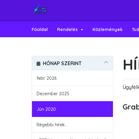
Főoldal
Rendelés
Közlemények
Tud
H
HÓNAP SZERINT
febr. 2026
Ügyfél
December 2025
Grab
Jún 2020
Régebbi hírek...