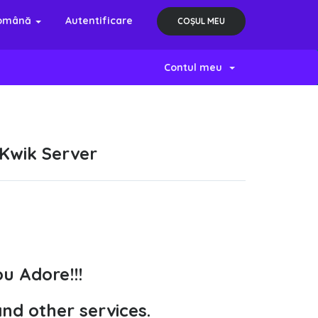
omână
Autentificare
COȘUL MEU
Contul meu
 Kwik Server
u Adore!!!
and other services.