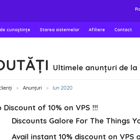
R
 de cunoștințe
Starea sistemelor
Afiliere
Contact
OUTĂȚI
Ultimele anunțuri de la
lienți
Anunțuri
Iun 2020
 Discount of 10% on VPS !!!
Discounts Galore For The Things Yo
Avail instant 10% discount on VPS 