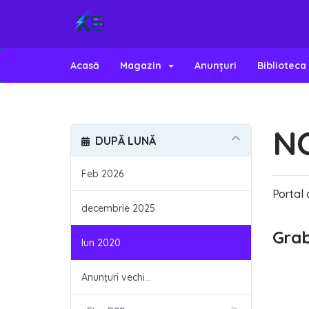
Acasă
Magazin
Anunțuri
Biblioteca
N
DUPĂ LUNĂ
Feb 2026
Portal c
decembrie 2025
Grab
Iun 2020
Anunțuri vechi...