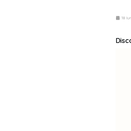
18 Iu
Disc