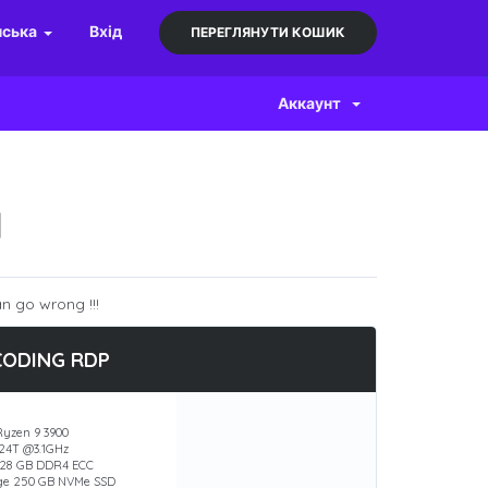
нська
Вхід
ПЕРЕГЛЯНУТИ КОШИК
Аккаунт
N
n go wrong !!!
CODING RDP
yzen 9 3900
 24T @3.1GHz
28 GB DDR4 ECC
ge 250 GB NVMe SSD