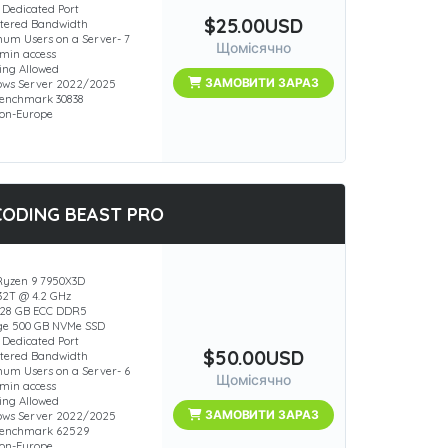
 Dedicated Port
$25.00USD
ered Bandwidth
um Users on a Server- 7
Щомісячно
min access
ing Allowed
ЗАМОВИТИ ЗАРАЗ
ws Server 2022/2025
enchmark 30838
ion-Europe
CODING BEAST PRO
yzen 9 7950X3D
 32T @ 4.2 GHz
28 GB ECC DDR5
ge 500 GB NVMe SSD
 Dedicated Port
$50.00USD
ered Bandwidth
um Users on a Server- 6
Щомісячно
min access
ing Allowed
ЗАМОВИТИ ЗАРАЗ
ws Server 2022/2025
Benchmark 62529
ion-Europe