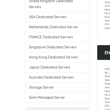
United Kingdom Dedicated
1Gbp
Unm
Servers
Max
No 
USA Dedicated Servers
Enco
Win
CPU
Netherlands Dedicated Server
Loc
FRANCE Dedicated Servers
Singapore Dedicated Servers
EN
Hong Kong Dedicated Servers
Japan Dedicated Servers
AMD
16C 
RAM
Australia Dedicated Servers
Sto
1Gbp
Storage Server
Unm
Max
No 
Semi Managed Server
Enc
Win
CPU
Loc