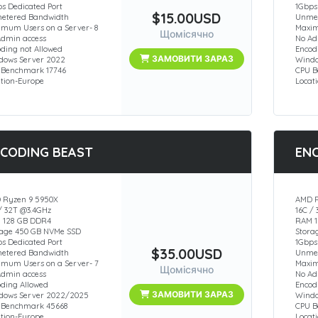
s Dedicated Port
1Gbps
$15.00USD
etered Bandwidth
Unmet
imum Users on a Server- 8
Maxim
Щомісячно
Admin access
No Ad
ding not Allowed
Encod
ЗАМОВИТИ ЗАРАЗ
dows Server 2022
Windo
 Benchmark 17746
CPU B
ation-Europe
Locat
CODING BEAST
EN
 Ryzen 9 5950X
AMD R
/ 32T @3.4GHz
16C /
 128 GB DDR4
RAM 1
rage 450 GB NVMe SSD
Stora
s Dedicated Port
1Gbps
$35.00USD
etered Bandwidth
Unmet
imum Users on a Server- 7
Maxim
Щомісячно
Admin access
No Ad
oding Allowed
Encod
ЗАМОВИТИ ЗАРАЗ
dows Server 2022/2025
Windo
 Benchmark 45668
CPU 
ation-Europe
Locat