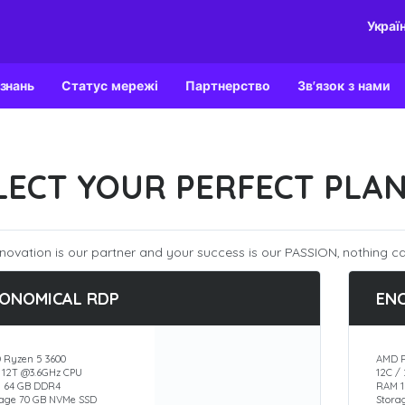
Украї
 знань
Статус мережі
Партнерство
Зв'язок з нами
LECT YOUR PERFECT PLA
novation is our partner and your success is our PASSION, nothing ca
ONOMICAL RDP
EN
 Ryzen 5 3600
AMD R
/ 12T @3.6GHz CPU
12C /
 64 GB DDR4
RAM 1
rage 70 GB NVMe SSD
Stora