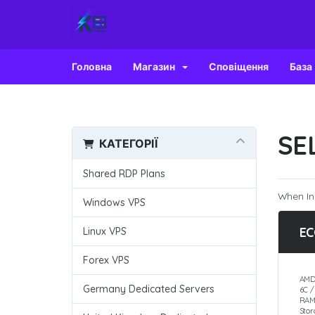
Головна
Магазин
Сповіщення
База
SE
КАТЕГОРІЇ
Shared RDP Plans
When In
Windows VPS
EC
Linux VPS
Forex VPS
AMD
Germany Dedicated Servers
6C 
RAM
Sto