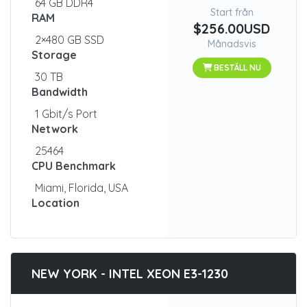
64 GB DDR4
Start från
RAM
$256.00USD
2×480 GB SSD
Månadsvis
Storage
BESTÄLL NU
30 TB
Bandwidth
1 Gbit/s Port
Network
25464
CPU Benchmark
Miami, Florida, USA
Location
NEW YORK - INTEL XEON E3-1230