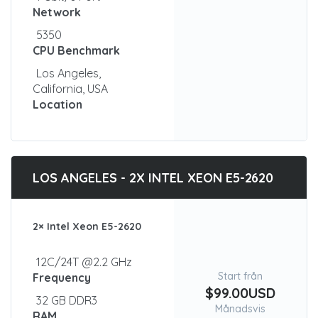
Network
5350
CPU Benchmark
Los Angeles,
California, USA
Location
LOS ANGELES - 2X INTEL XEON E5-2620
2× Intel Xeon E5-2620
12C/24T @2.2 GHz
Start från
Frequency
$99.00USD
32 GB DDR3
Månadsvis
RAM