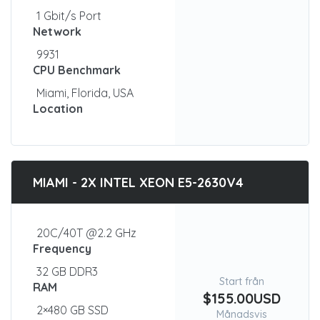
1 Gbit/s Port
Network
9931
CPU Benchmark
Miami, Florida, USA
Location
MIAMI - 2X INTEL XEON E5-2630V4
20C/40T @2.2 GHz
Frequency
32 GB DDR3
Start från
RAM
$155.00USD
2×480 GB SSD
Månadsvis