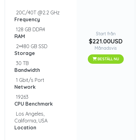
20C/40T @2.2 GHz
Frequency
128 GB DDR4
Start från
RAM
$221.00USD
2×480 GB SSD
Månadsvis
Storage
BESTÄLL NU
30 TB
Bandwidth
1 Gbit/s Port
Network
19263
CPU Benchmark
Los Angeles,
California, USA
Location