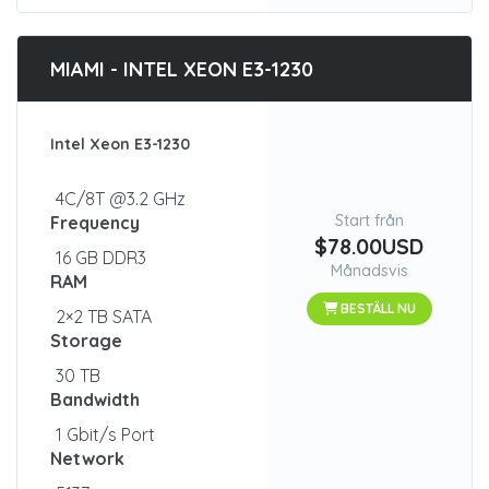
MIAMI - INTEL XEON E3-1230
Intel Xeon E3-1230
4C/8T @3.2 GHz
Start från
Frequency
$78.00USD
16 GB DDR3
Månadsvis
RAM
BESTÄLL NU
2×2 TB SATA
Storage
30 TB
Bandwidth
1 Gbit/s Port
Network