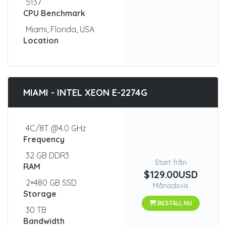
5137
CPU Benchmark
Miami, Florida, USA
Location
MIAMI - INTEL XEON E-2274G
4C/8T @4.0 GHz
Frequency
32 GB DDR3
Start från
RAM
$129.00USD
2×480 GB SSD
Månadsvis
Storage
BESTÄLL NU
30 TB
Bandwidth