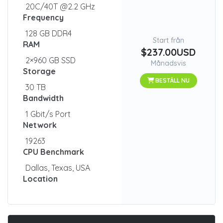
20C/40T @2.2 GHz
Frequency
128 GB DDR4
Start från
RAM
$237.00USD
2×960 GB SSD
Månadsvis
Storage
BESTÄLL NU
30 TB
Bandwidth
1 Gbit/s Port
Network
19263
CPU Benchmark
Dallas, Texas, USA
Location