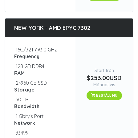
NEW YORK - AMD EPYC 7302
16C/32T @3.0 GHz
Frequency
128 GB DDR4
Start från
RAM
$253.00USD
2×960 GB SSD
Månadsvis
Storage
BESTÄLL NU
30 TB
Bandwidth
1 Gbit/s Port
Network
33499