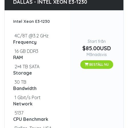
DALLAS - INTEL XEON E3-1230
Intel Xeon E3-1230
4C/8T @3.2 GHz
Start från
Frequency
$85.00USD
16 GB DDR3
Månadsvis
RAM
BESTÄLL NU
2×4 TB SATA
Storage
30 TB
Bandwidth
1 Gbit/s Port
Network
5137
CPU Benchmark