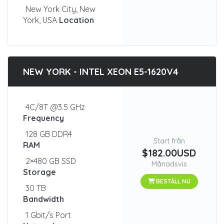
New York City, New
York, USA
Location
NEW YORK - INTEL XEON E5-1620V4
4C/8T @3.5 GHz
Frequency
128 GB DDR4
Start från
RAM
$182.00USD
2×480 GB SSD
Månadsvis
Storage
BESTÄLL NU
30 TB
Bandwidth
1 Gbit/s Port