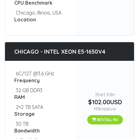
CPU Benchmark
Chicago, Illinois, USA
Location
CHICAGO - INTEL XEON E5-1650V4
6C/12T @3.6 GHz
Frequency
32 GB DDR3
Start från
RAM
$102.00USD
2×2 TB SATA
Månadsvis
Storage
BESTÄLL NU
30 TB
Bandwidth