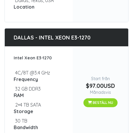
Dallas, Texas, USA
Location
DALLAS - INTEL XEON E3-1270
Intel Xeon E3-1270
4C/8T @3.4 GHz
Start från
Frequency
$97.00USD
32 GB DDR3
Månadsvis
RAM
BESTÄLL NU
2×4 TB SATA
Storage
30 TB
Bandwidth