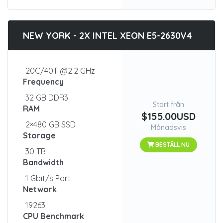
NEW YORK - 2X INTEL XEON E5-2630V4
20C/40T @2.2 GHz
Frequency
32 GB DDR3
Start från
RAM
$155.00USD
2×480 GB SSD
Månadsvis
Storage
BESTÄLL NU
30 TB
Bandwidth
1 Gbit/s Port
Network
19263
CPU Benchmark