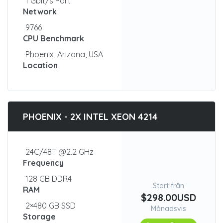
1 Gbit/s Port
Network
9766
CPU Benchmark
Phoenix, Arizona, USA
Location
PHOENIX - 2X INTEL XEON 4214
24C/48T @2.2 GHz
Frequency
128 GB DDR4
Start från
RAM
$298.00USD
2×480 GB SSD
Månadsvis
Storage