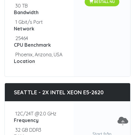
BESTÄLL NU
30 TB
Bandwidth
1 Gbit/s Port
Network
25464
CPU Benchmark
Phoenix, Arizona, USA
Location
SEATTLE - 2X INTEL XEON E5-2620
12C/24T @2.0 GHz
Frequency
32 GB DDR3
Start från