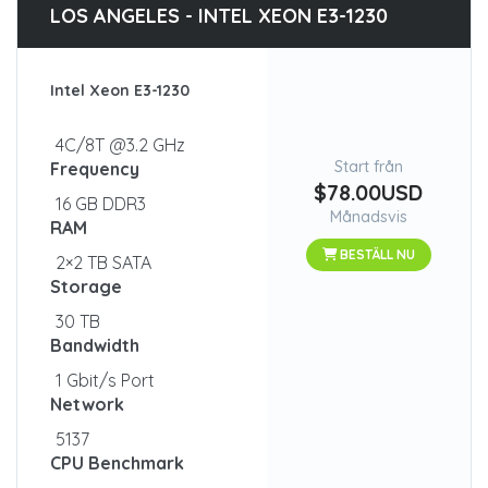
LOS ANGELES - INTEL XEON E3-1230
Intel Xeon E3-1230
4C/8T @3.2 GHz
Start från
Frequency
$78.00USD
16 GB DDR3
Månadsvis
RAM
BESTÄLL NU
2×2 TB SATA
Storage
30 TB
Bandwidth
1 Gbit/s Port
Network
5137
CPU Benchmark