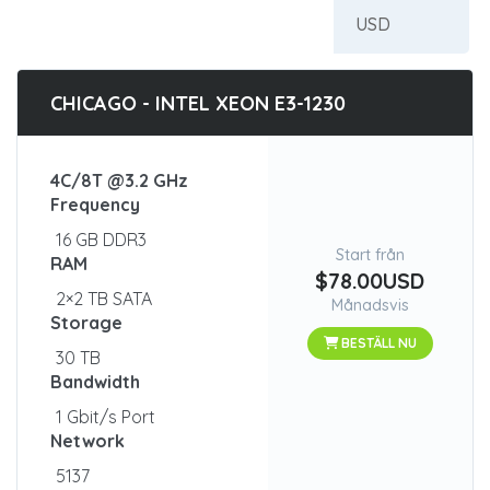
CHICAGO - INTEL XEON E3-1230
4C/8T @3.2 GHz
Frequency
16 GB DDR3
Start från
RAM
$78.00USD
2×2 TB SATA
Månadsvis
Storage
BESTÄLL NU
30 TB
Bandwidth
1 Gbit/s Port
Network
5137