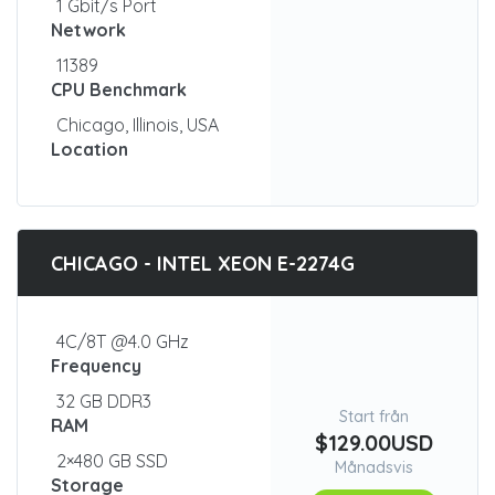
1 Gbit/s Port
Network
11389
CPU Benchmark
Chicago, Illinois, USA
Location
CHICAGO - INTEL XEON E-2274G
4C/8T @4.0 GHz
Frequency
32 GB DDR3
Start från
RAM
$129.00USD
2×480 GB SSD
Månadsvis
Storage