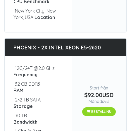
CPU Benchmark
New York City, New
York, USA
Location
PHOENIX - 2X INTEL XEON E5-2620
12C/24T @2.0 GHz
Frequency
32 GB DDR3
Start från
RAM
$92.00USD
2×2 TB SATA
Månadsvis
Storage
BESTÄLL NU
30 TB
Bandwidth