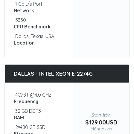
1 Gbit/s Port
Network
5350
CPU Benchmark
Dallas, Texas, USA
Location
DALLAS - INTEL XEON E-2274G
4C/8T @4.0 GHz
Frequency
32 GB DDR3
Start från
RAM
$129.00USD
2×480 GB SSD
Månadsvis
Storage