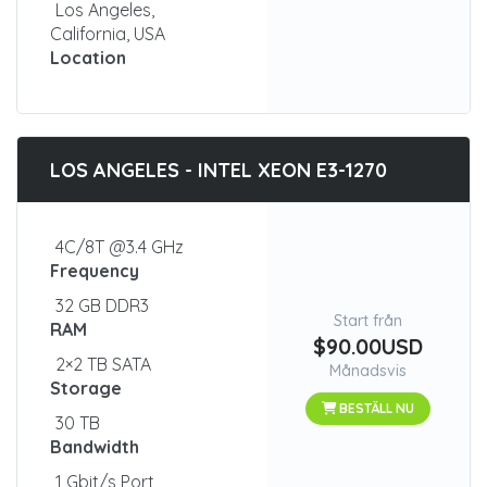
Los Angeles,
California, USA
Location
LOS ANGELES - INTEL XEON E3-1270
4C/8T @3.4 GHz
Frequency
32 GB DDR3
Start från
RAM
$90.00USD
2×2 TB SATA
Månadsvis
Storage
BESTÄLL NU
30 TB
Bandwidth
1 Gbit/s Port