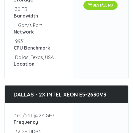
BESTÄLL NU
30 TB
Bandwidth
1 Gbit/s Port
Network
9931
CPU Benchmark
Dallas, Texas, USA
Location
DALLAS - 2X INTEL XEON E5-2630V3
16C/24T @2.4 GHz
Frequency
32 GB DDR3