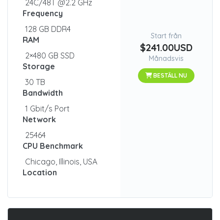
24C/48T @2.2 GHz
Frequency
128 GB DDR4
Start från
RAM
$241.00USD
2×480 GB SSD
Månadsvis
Storage
BESTÄLL NU
30 TB
Bandwidth
1 Gbit/s Port
Network
25464
CPU Benchmark
Chicago, Illinois, USA
Location