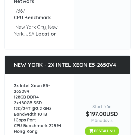
Network
7367
CPU Benchmark
New York City, New
York, USA
Location
NEW YORK - 2X INTEL XEON E5-2650V4
2x Intel Xeon E5-
2650v4
128GB DDR4
2x480GB SSD
Start från
12C/24T @2.2 GHz
$197.00USD
Bandwidth 10TB
1Gbps Port
Månadsvis
CPU Benchmark 22594
Hong Kong
BESTÄLL NU