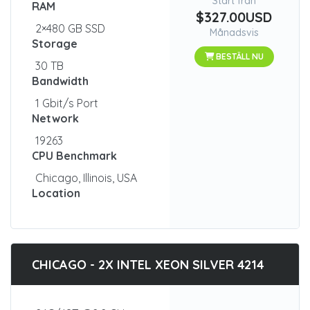
Start från
RAM
$327.00USD
2×480 GB SSD
Månadsvis
Storage
BESTÄLL NU
30 TB
Bandwidth
1 Gbit/s Port
Network
19263
CPU Benchmark
Chicago, Illinois, USA
Location
CHICAGO - 2X INTEL XEON SILVER 4214