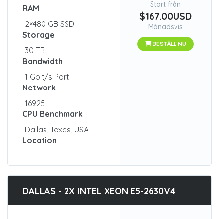
Start från
RAM
$167.00USD
2×480 GB SSD
Månadsvis
Storage
BESTÄLL NU
30 TB
Bandwidth
1 Gbit/s Port
Network
16925
CPU Benchmark
Dallas, Texas, USA
Location
DALLAS - 2X INTEL XEON E5-2630V4