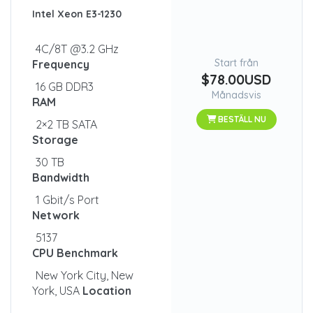
Intel Xeon E3-1230
4C/8T @3.2 GHz
Start från
Frequency
$78.00USD
16 GB DDR3
Månadsvis
RAM
BESTÄLL NU
2×2 TB SATA
Storage
30 TB
Bandwidth
1 Gbit/s Port
Network
5137
CPU Benchmark
New York City, New
York, USA
Location