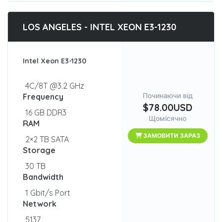
LOS ANGELES - INTEL XEON E3-1230
Intel Xeon E3-1230
4C/8T @3.2 GHz
Починаючи від
Frequency
$78.00USD
16 GB DDR3
Щомісячно
RAM
ЗАМОВИТИ ЗАРАЗ
2×2 TB SATA
Storage
30 TB
Bandwidth
1 Gbit/s Port
Network
5137