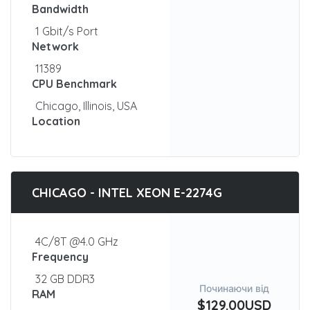
Bandwidth
1 Gbit/s Port
Network
11389
CPU Benchmark
Chicago, Illinois, USA
Location
CHICAGO - INTEL XEON E-2274G
4C/8T @4.0 GHz
Frequency
32 GB DDR3
Починаючи від
RAM
$129.00USD