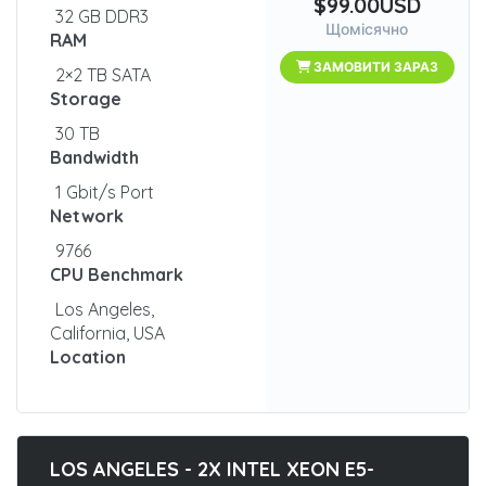
$99.00USD
32 GB DDR3
Щомісячно
RAM
ЗАМОВИТИ ЗАРАЗ
2×2 TB SATA
Storage
30 TB
Bandwidth
1 Gbit/s Port
Network
9766
CPU Benchmark
Los Angeles,
California, USA
Location
LOS ANGELES - 2X INTEL XEON E5-