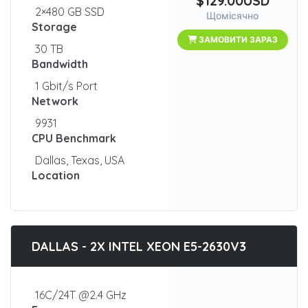
$129.00USD
2×480 GB SSD
Щомісячно
Storage
ЗАМОВИТИ ЗАРАЗ
30 TB
Bandwidth
1 Gbit/s Port
Network
9931
CPU Benchmark
Dallas, Texas, USA
Location
DALLAS - 2X INTEL XEON E5-2630V3
16C/24T @2.4 GHz