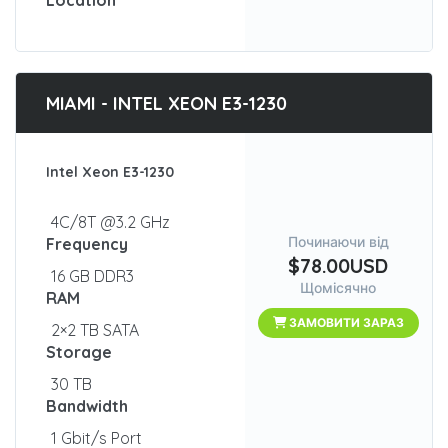
Location
MIAMI - INTEL XEON E3-1230
Intel Xeon E3-1230
4C/8T @3.2 GHz
Починаючи від
Frequency
$78.00USD
16 GB DDR3
Щомісячно
RAM
ЗАМОВИТИ ЗАРАЗ
2×2 TB SATA
Storage
30 TB
Bandwidth
1 Gbit/s Port