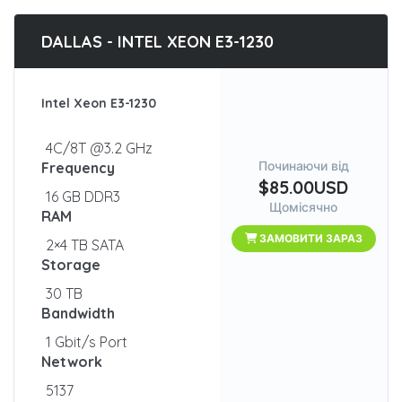
DALLAS - INTEL XEON E3-1230
Intel Xeon E3-1230
4C/8T @3.2 GHz
Починаючи від
Frequency
$85.00USD
16 GB DDR3
Щомісячно
RAM
ЗАМОВИТИ ЗАРАЗ
2×4 TB SATA
Storage
30 TB
Bandwidth
1 Gbit/s Port
Network
5137