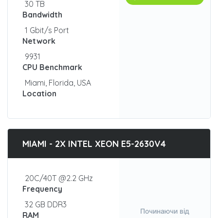
30 TB
Bandwidth
1 Gbit/s Port
Network
9931
CPU Benchmark
Miami, Florida, USA
Location
MIAMI - 2X INTEL XEON E5-2630V4
20C/40T @2.2 GHz
Frequency
32 GB DDR3
Починаючи від
RAM