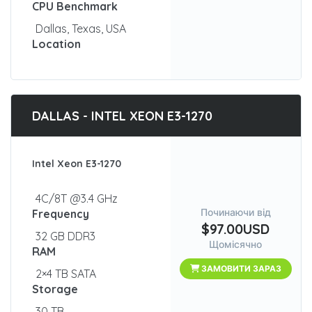
CPU Benchmark
Dallas, Texas, USA
Location
DALLAS - INTEL XEON E3-1270
Intel Xeon E3-1270
4C/8T @3.4 GHz
Починаючи від
Frequency
$97.00USD
32 GB DDR3
Щомісячно
RAM
ЗАМОВИТИ ЗАРАЗ
2×4 TB SATA
Storage
30 TB