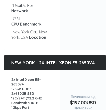
1 Gbit/s Port
Network
7367
CPU Benchmark
New York City, New
York, USA
Location
NEW YORK - 2X INTEL XEON E5-2650V4
2x Intel Xeon E5-
2650v4
128GB DDR4
2x480GB SSD
Починаючи від
12C/24T @2.2 GHz
$197.00USD
Bandwidth 10TB
1Gbps Port
Щомісячно