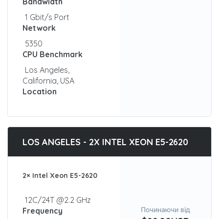
Bandwidth
1 Gbit/s Port
Network
5350
CPU Benchmark
Los Angeles,
California, USA
Location
LOS ANGELES - 2X INTEL XEON E5-2620
2× Intel Xeon E5-2620
12C/24T @2.2 GHz
Починаючи від
Frequency