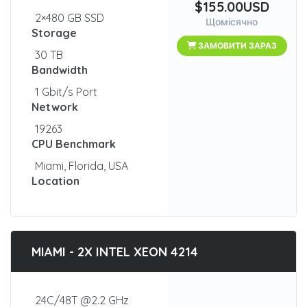
$155.00USD
2×480 GB SSD
Щомісячно
Storage
ЗАМОВИТИ ЗАРАЗ
30 TB
Bandwidth
1 Gbit/s Port
Network
19263
CPU Benchmark
Miami, Florida, USA
Location
MIAMI - 2X INTEL XEON 4214
24C/48T @2.2 GHz