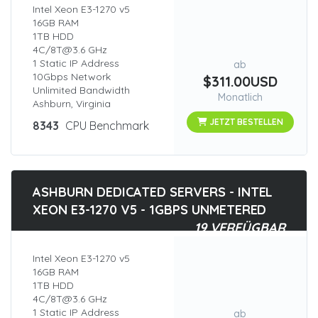
Intel Xeon E3-1270 v5
16GB RAM
1TB HDD
4C/8T@3.6 GHz
1 Static IP Address
ab
10Gbps Network
$311.00USD
Unlimited Bandwidth
Monatlich
Ashburn, Virginia
JETZT BESTELLEN
8343
CPU Benchmark
ASHBURN DEDICATED SERVERS - INTEL
XEON E3-1270 V5 - 1GBPS UNMETERED
19 VERFÜGBAR
Intel Xeon E3-1270 v5
16GB RAM
1TB HDD
4C/8T@3.6 GHz
1 Static IP Address
ab